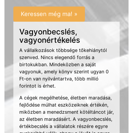
Keressen még ma! »
Vagyonbecslés,
vagyonértékelés
A vállalkozások többsége tőkehiánytól
szenved. Nincs elegendő forrás a
birtokukban. Mindeközben a saját
vagyonuk, amely könyv szerint ugyan 0
Ft-on van nyilvántartva, több millió
forintot is érhet.
A cégek megélhetése, életben maradása,
fejlődése múlhat eszközeiknek értékén,
miközben a menedzsment kötéltáncot jár,
az életben maradásért. A vagyonbecslés,
értékbecslés a vállalatok részére egyre