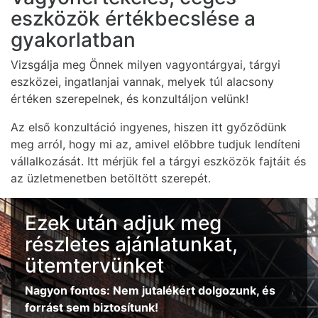
eszközök értékbecslése a
gyakorlatban
Vizsgálja meg Önnek milyen vagyontárgyai, tárgyi
eszközei, ingatlanjai vannak, melyek túl alacsony
értéken szerepelnek, és konzultáljon velünk!
Az első konzultáció ingyenes, hiszen itt győződünk
meg arról, hogy mi az, amivel előbbre tudjuk lendíteni
vállalkozását. Itt mérjük fel a tárgyi eszközök fajtáit és
az üzletmenetben betöltött szerepét.
Ezek után adjuk meg
részletes ajánlatunkat,
ütemtervünket
Nagyon fontos: Nem jutalékért dolgozunk, és
forrást sem biztosítunk!