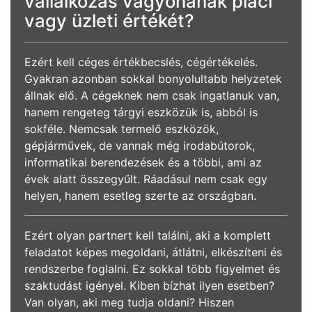
vállalkozás vagyonának piaci
vagy üzleti értékét?
Ezért kell céges értékbecslés, cégértékelés.
Gyakran azonban sokkal bonyolultabb helyzetek
állnak elő. A cégeknek nem csak ingatlanuk van,
hanem rengeteg tárgyi eszközük is, abból is
sokféle. Nemcsak termelő eszközök,
gépjárművek, de vannak még irodabútorok,
informatikai berendezések és a többi, ami az
évek alatt összegyűlt. Ráadásul nem csak egy
helyen, hanem esetleg szerte az országban.
Ezért olyan partnert kell találni, aki a komplett
feladatot képes megoldani, átlátni, elkészíteni és
rendszerbe foglalni. Ez sokkal több figyelmet és
szaktudást igényel. Kiben bízhat ilyen esetben?
Van olyan, aki meg tudja oldani? Hiszen