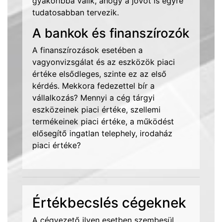
gyakoribbá válik, ahogy a jövőt is egyre
tudatosabban tervezik.
A bankok és finanszírozók
A finanszírozások esetében a
vagyonvizsgálat és az eszközök piaci
értéke elsődleges, szinte ez az első
kérdés. Mekkora fedezettel bír a
vállalkozás? Mennyi a cég tárgyi
eszközeinek piaci értéke, szellemi
termékeinek piaci értéke, a működést
elősegítő ingatlan telephely, irodaház
piaci értéke?
Értékbecslés cégeknek
A cégvezető ilyen esetben szembesül,