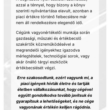
azzal a ténnyel, hogy bizony a könyv
szerinti nyilvántartása elavult, azonban a
piaci értékre történő felbecslésre már
nem áll rendelkezésre elegendő idő.
Cégünk vagyonértékelői munkája során
gazdasági, műszaki és értékbecslő
szakértők közreműködésével a
megrendelői igényekhez igazodva
mérlegtételek, technológiai sorok, vagy
akár önálló tárgyi eszközök
értékbecslését végzi.
Erre szakosodtunk, ezért vagyunk mi, a
piaci igények hívták életre és tartják
életben vállalkozásunkat, hogy cégével
együtt gondolkodva tovább javítsuk és
gyarapítsuk a lehetőségeket, és ne cége
vagyonának értékén kelljen rágódnia.