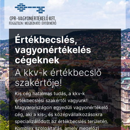
Értékbecslés,
vagyonértékelés
cégeknek
A kkv-k értékbecslő
szakértője!
Kis cég hatalmas tudás, a kkv-k
értékbecslési szakértői vagyunk!
Magyarországon egyedüli vagyonértékelő
cég, aki a kis-, és középvállalkozásokra
specializálódott az értékbecslés területén.
Komplex szolgáltatás, amely megelőzi