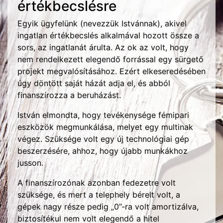
értékbecslésre
Egyik ügyfelünk (nevezzük Istvánnak), akivel
ingatlan értékbecslés alkalmával hozott össze a
sors, az ingatlanát árulta. Az ok az volt, hogy
nem rendelkezett elegendő forrással egy sürgető
projekt megvalósításához. Ezért elkeseredésében
úgy döntött saját házát adja el, és abból
finanszírozza a beruházást.
István elmondta, hogy tevékenysége fémipari
eszközök megmunkálása, melyet egy multinak
végez. Szüksége volt egy új technológiai gép
beszerzésére, ahhoz, hogy újabb munkákhoz
jusson.
A finanszírozónak azonban fedezetre volt
szüksége, és mert a telephely bérelt volt, a
gépek nagy része pedig „0”-ra volt amortizálva,
biztosítékul nem volt elegendő a hitel