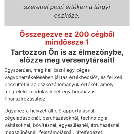
szerepel piaci értéken a tárgyi
eszköze.
Összegezve ez 200 cégből
mindössze 1
Tartozzon Ön is az élmezőnybe,
előzze meg versenytársait!
Egyszerűen, meg kell bízni egy céges
vagyonértékelésében jártas értékbecslőt, és fel kell
becsültetni az eszközállományuk értékét, amely
megfelelő kiindulás lehet egy beruházás
finanszírozásához.
Ugyanez a helyzet áll elő apportálásnál,
cégeladásoknál, beruházásoknál, technológiai
váltásoknál, bővítésnél, egyesülésnél, átruházásnál,
megszűnésnél, felszámolásnál, hitelfedezeti